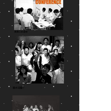
新員工歡迎會
燒烤活動！