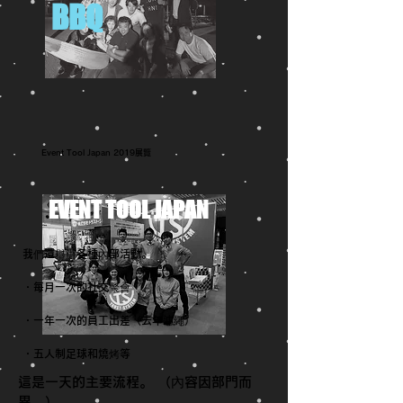
BBQ
Event Tool Japan 2019展覽
EVENT TOOL JAPAN
我們還舉辦各種內部活動。
・每月一次的社交聚會
・一年一次的員工出差（去年沖繩）
・五人制足球和燒烤等
這是一天的主要流程。 （內容因部門而
異。）