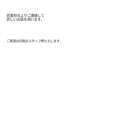
営業担当よりご連絡
営業担当よりご連絡して
詳しいお話を伺います。
希望日の確認・スタッフ手配
ご希望の日程のスタッフ押さえします。
内容の打ち合わせ
看板のデザインや、配置ポイントのご相談
​配置ポイントのご提案も弊社対応可能です
お見積もり
ご予算に合わせて見積いたします。
実 施 確 定
​ここで初めて実施確定となります。
​まずはお気軽にお問い合わせください