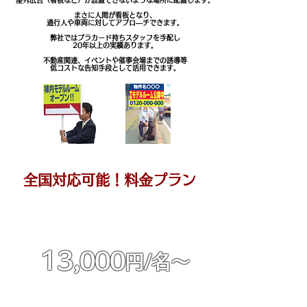
屋外広告（看板など）が設置できないような場所に配置します。
まさに人間が看板となり、
通行人や車両に対してアプロ―チできます。
弊社ではプラカード持ちスタッフを手配し
20年以上の実績あります。
不動産関連、イベントや
催事会場までの誘導等
低コストな告知手段として活用できます。
実施までに必要な業務は全てお任せください
全国対応可能！料金プラン
​＜料金事例＞
​10時-17時
​スタッフ2名/休憩60分
13,
000
円/名～
座りプラカード（椅子の用意あり）
※上記は関西エリア価格です。
​※関東・東京エリアは別途お見積りいたします。