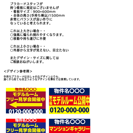
プラカードスタッフが
持つ看板に規定はございませんが
・看板サイズ：900×600mm
・全体の​高さ(手持ち棒込)1500mm
非常にバランスが良い
作りに
なっていると考えられます。
これ以上大きい場合・・
〇強風に煽られ倒れやすくなります。
​〇移動や持ち運びに不便
これ以上小さい場合・・
〇外部から文字が見えない、目立たない
またデザイン・サイズに関しては
​ご相談おねがいします。
​＜デザイン参考例＞
手持ちプラカードはおしゃれなデザインよりも、
​遠くから見ても目立つようなデザインを弊社では推奨しています。