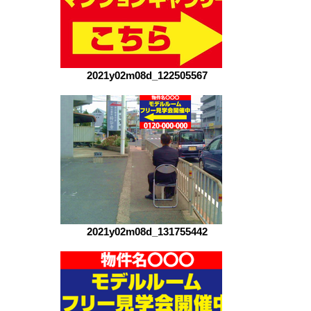
2021y02m08d_122505567
2021y02m08d_131755442