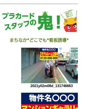
まちなか*どこでも*看板誘導*
2021y02m08d_131746663