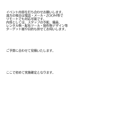
イベント内容の打ち合わせ
イベント内容を打ち合わせお願いします。
遠方の場合は電話・メール・ZOOM等で
​リモートでも対応可能です。
内容としては、スタッフの手配、備品、
レンタル物・配布ツール・制作物デザイン等
​ターゲット層や目的も併せてお伺いします。
お見積もり
ご予算に合わせて見積いたします。
実 施 確 定
​ここで初めて実施確定となります。
​まずはお気軽にお問い合わせください
ストアイベントに関する