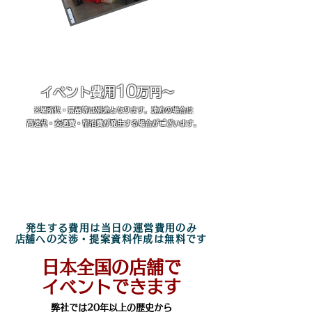
運営スタッフ2名
抽選機
管理者1名
筆記用具(ペン・養生・ハサミ等)
スタッフジャンパー
アルコール消毒
車両
長机2台・パイプ椅子3脚
​風船100個・イーゼル
10
イベント費用
万円～
※場所代・景品等は別途となります。遠方の場合は
高速代・交通費・宿泊費が発生する場合がございます。
定番のガラガラ抽選会イベント！
弊社では全国で1万回以上の
実績ある最も得意なイベントです
​アンケート取得も対応可能です
発生する費用は当日の運営費用のみ
​店舗への交渉・提案資料作成は無料です
​日本全国の店舗で
イベントできます
弊社では20年以上の歴史から