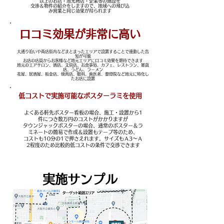
以上のお店・地元商店・企業等の施設を
交渉＆物件の紹介をしますので、地域への飛び込
み営業と同じ効果が得られます
​口コミ効果が非常に高い
大通り沿いや商店街内などまとまったエリアで設置することで連動した告
知が可能
お店の店員からお客様など地元エリアに口コミ効果を期待できます
地元のエアサロン、酒店、文具店、お食事処、カフェ、レストラン、雑貨
店、うどん、ラーメン
花屋、居酒屋、板金店、焼肉店、眼科、歯医者、整骨院など地元に特化し
たお店に設置
低コストで実施可能なポスターラミを使用
よくある軒先ポスター看板の場合、施工・設置から1
件につき数万円のコストがかかりますが
タウンジャックポスターの場合、通常のポスター＆ラ
ミネートの簡易で作成＆設置もテープ等のため、
コストも10分の1で押さえれます。サイズもＡ3～Ａ
2程度のため比較的低コストの条件で交渉できます
実施サンプル