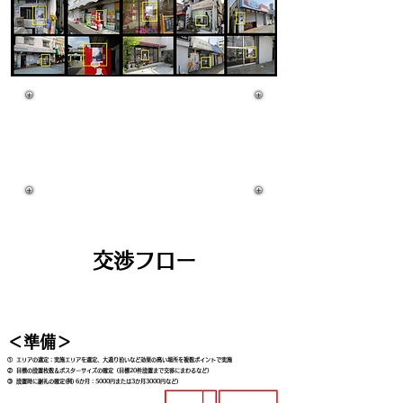
・地域の住民に対し物件告知の強いアピールが可能
・物件の浸透度を高め、住民と物件の距離を近くする
・地域密着型ならではの安心感と話題性
・エリア自由度の高い広告露出が可能となる
・低コストで広範囲に渡り宣伝できる
・交渉自体が物件ＰＲとなります
​交渉フロー
＜交渉～設置までのフロー＞
＜準備＞
① エリアの選定：実施エリアを選定、大通り沿いなど効果の高い場所を複数ポイントで実施
② 目標の設置枚数＆ポスターサイズの確定（目標20件設置まで交渉にまわるなど）
③ 設置時に謝礼の確定(例) 6か月：5000円または3か月3000円など)