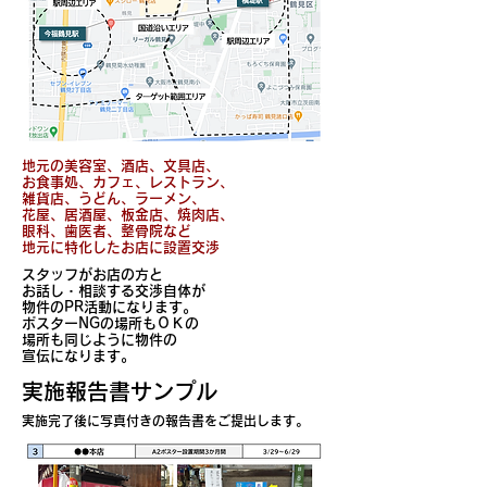
地元の美容室、酒店、文具店、
お食事処、カフェ、レストラン、
雑貨店、
うどん、ラーメン、
花屋、居酒屋、板金店、焼肉店、
眼科、歯医者、整骨院など
地元に特化したお店に設置交渉
スタッフがお店の方と
お話し・相談する交渉自体が
物件のPR活動になります。
ポスターNGの場所もＯＫの
場所も同じように物件の
宣伝になります。
​実施報告書サンプル
​実施完了後に写真付きの報告書をご提出します。