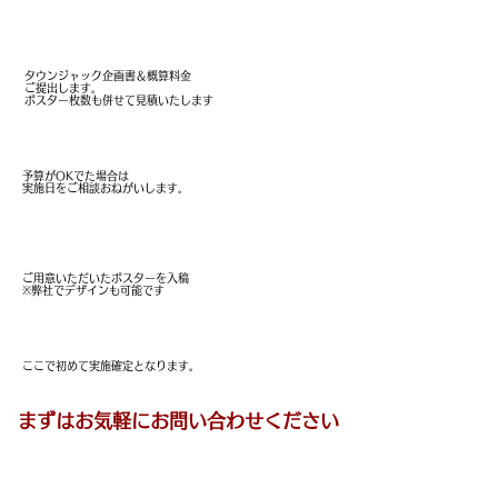
タウンジャック企画＆
​概案見積の
ご提出
タウンジャック企画書＆概算料金
ご提出します。
​ポスター枚数も併せて見積いたします
実施日の確認
予算がOKでた場合は
実施日をご相談おねがいします。
ポスター入稿
ご用意いただいたポスターを入稿
​※弊社でデザインも可能です
実施
​ここで初めて実施確定となります。
​まずはお気軽にお問い合わせください