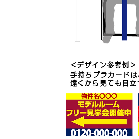
​＜デザイン参考例＞
手持ちプラカードは
​遠くから見ても目