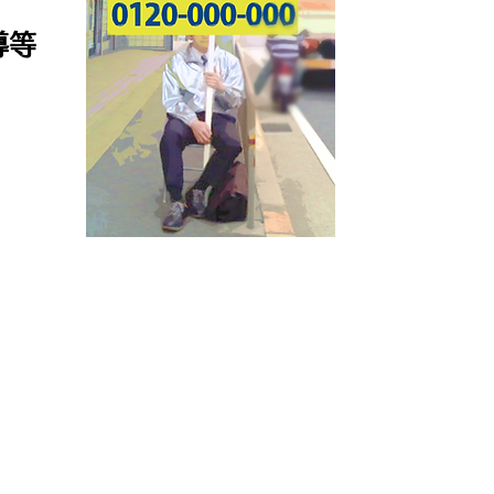
導等
。
せください