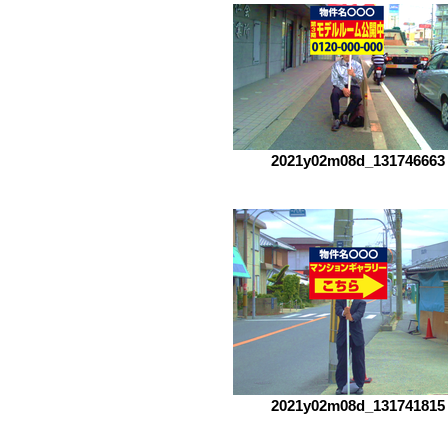
2021y02m08d_131746663
2021y02m08d_131741815