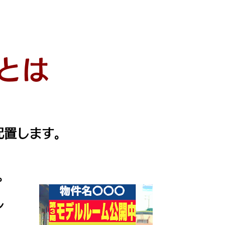
とは
、
配置します。
。
し