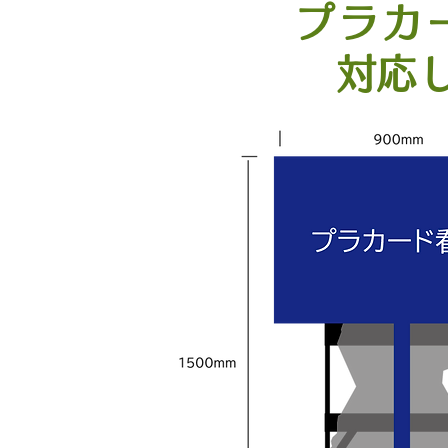
プラカ
​対