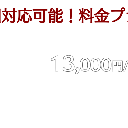
国対応可能！料金プ
座りプラカード（椅子の用意
13,
000
円
時
※上記は関西エリア価格です
休憩60分
​※関東・東京エリアは別途お
※立ちプラカードは上記より2
※エリアにより単価は異なり
​※条件等により変動する場合