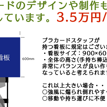
ードのデザインや制作
3.5万円
応しています。
プラカードスタッフが
持つ看板に規定はござい
・看板サイズ：900×60
・全体の​高さ(手持ち棒込
非常にバランスが良い
作
なっていると考えられま
これ以上大きい場合・・
〇強風に煽られ倒れやす
​〇移動や持ち運びに不便