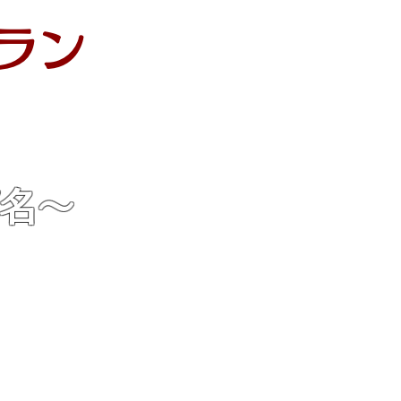
ラン
あり）
/名～
。
見積りいたします。
0%UP
ます。
がございます。