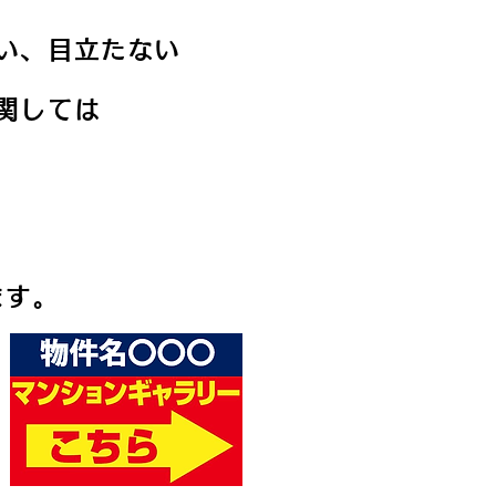
い、目立たない
関しては
ます。