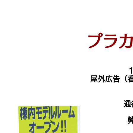
プラ
屋外広告（
通