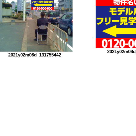
2021y02m08d
2021y02m08d_131755442